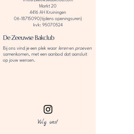
info@zeeuwsebakclub.com
Markt 20
4416 AH Kruiningen
06-18715090
(tijdens openingsuren)
kvk: 95070524
De Zeeuwse Bakclub
Bij ons vind je een plek waar
leren
en
proeven
samenkomen, met een aanbod dat aansluit
op jouw wensen.
Volg ons!