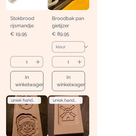
Stokbrood
Broodbak pan
rijsmandje
gietijzer
Prijs
Prijs
€ 19,95
€ 89,95
In
In
winkelwagen
winkelwagen
uniek handgemaakt
uniek handgemaakt