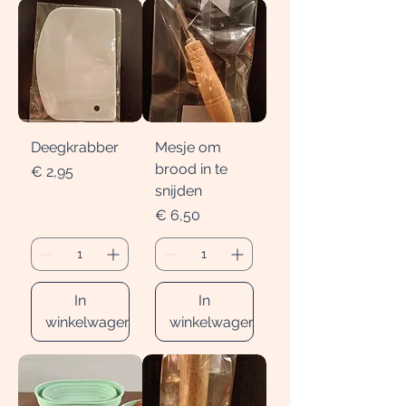
Deegkrabber
Mesje om
brood in te
Prijs
€ 2,95
snijden
Prijs
€ 6,50
In
In
winkelwagen
winkelwagen