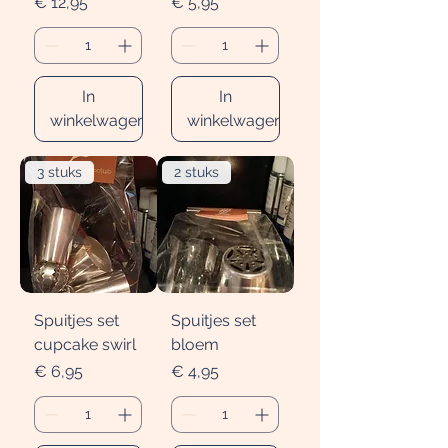
Prijs
Prijs
€ 12,95
€ 5,95
In
In
winkelwagen
winkelwagen
3 stuks
2 stuks
Spuitjes set
Spuitjes set
cupcake swirl
bloem
Prijs
Prijs
€ 6,95
€ 4,95