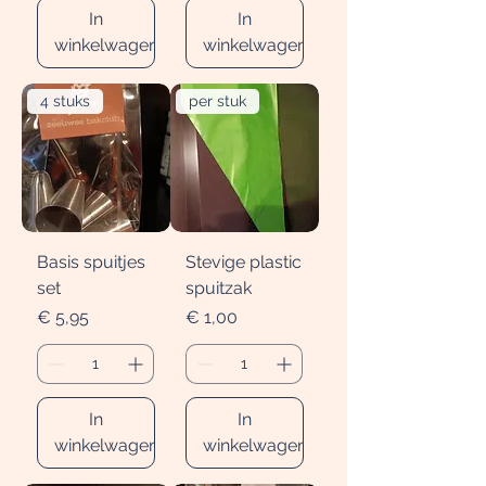
In
In
winkelwagen
winkelwagen
4 stuks
per stuk
Basis spuitjes
Stevige plastic
set
spuitzak
Prijs
Prijs
€ 5,95
€ 1,00
In
In
winkelwagen
winkelwagen