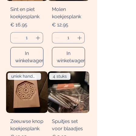
Sint en piet
Molen
koekjesplank
koekjesplank
Prijs
Prijs
€ 16,95
€ 12,95
In
In
winkelwagen
winkelwagen
uniek handgemaakt
4 stuks
Zeeuwse knop
Spuitjes set
koekjesplank
voor blaadjes