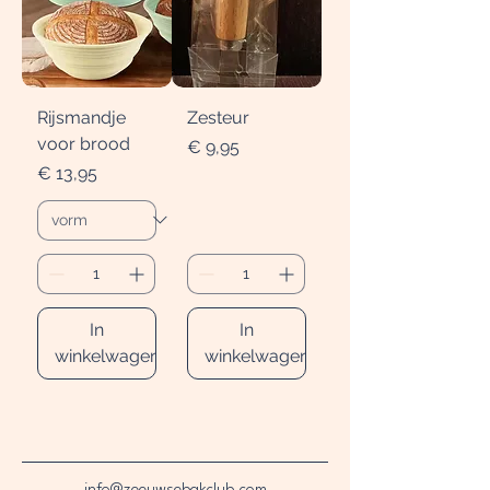
Rijsmandje
Zesteur
voor brood
Prijs
€ 9,95
Prijs
€ 13,95
In
In
winkelwagen
winkelwagen