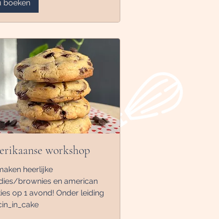
 boeken
rikaanse workshop
aken heerlijke
dies/brownies en american
ies op 1 avond! Onder leiding
cin_in_cake