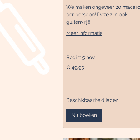
We maken ongeveer 20 macar
per persoon! Deze zijn ook
glutenvrij!!
Meer informatie
Begint 5 nov
49,95
€ 49,95
euro
Beschikbaarheid laden...
Nu boeken