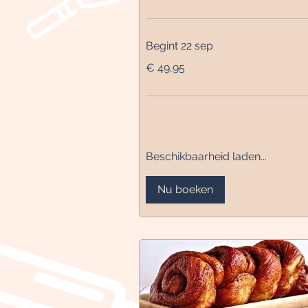
Begint 22 sep
49,95
€ 49,95
euro
Beschikbaarheid laden...
Nu boeken