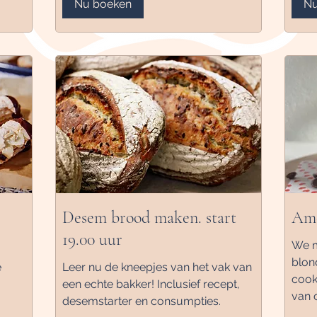
Nu boeken
Nu
s
Desem brood maken. start
Ame
19.00 uur
We m
blon
e
Leer nu de kneepjes van het vak van
cook
een echte bakker! Inclusief recept,
van 
desemstarter en consumpties.