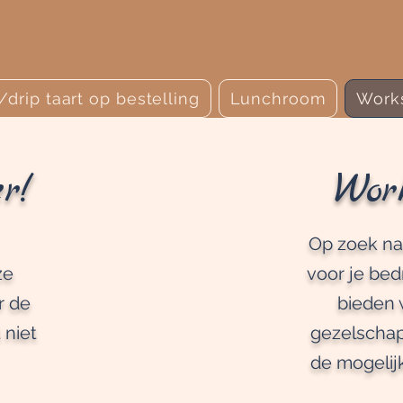
De Zeeuwse Bakclub
r/drip taart op bestelling
Lunchroom
Work
r!
Wor
Op zoek naa
ze
voor je bed
r de
bieden 
 niet
gezelscha
de mogelij