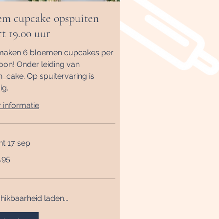
em cupcake opspuiten
rt 19.00 uur
aken 6 bloemen cupcakes per
oon! Onder leiding van
n_cake. Op spuitervaring is
ig.
 informatie
nt 17 sep
,95
hikbaarheid laden...