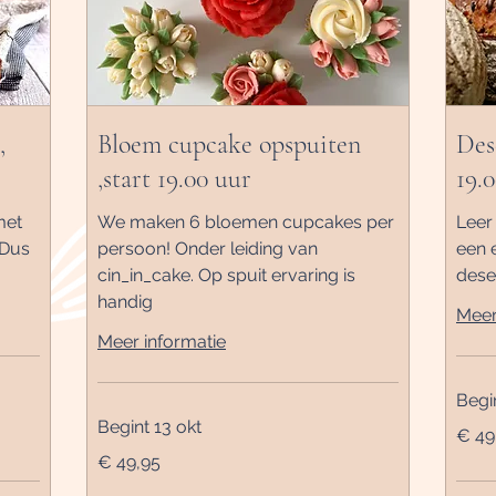
,
Bloem cupcake opspuiten
Des
,start 19.00 uur
19.
met
We maken 6 bloemen cupcakes per
Leer
 Dus
persoon! Onder leiding van
een e
cin_in_cake. Op spuit ervaring is
dese
handig
Meer
Meer informatie
Begi
Begint 13 okt
49,95
€ 49
euro
49,95
€ 49,95
euro