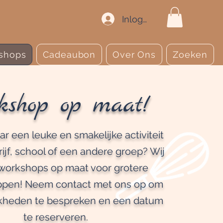
Inloggen
shops
Cadeaubon
Over Ons
Zoeken
kshop op maat!
r een leuke en smakelijke activiteit
rijf, school of een andere groep? Wij
workshops op maat voor grotere
ppen! Neem contact met ons op om
kheden te bespreken en een datum
te reserveren.