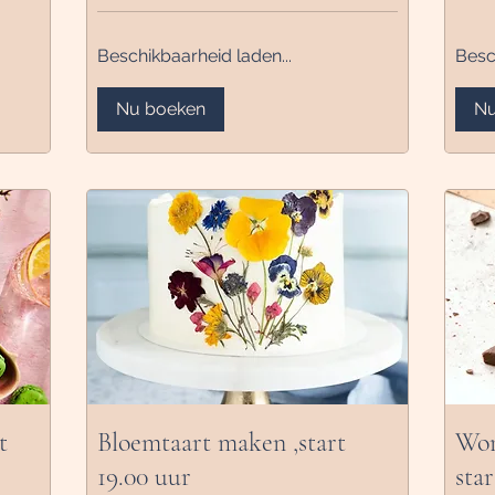
Beschikbaarheid laden...
Besc
Nu boeken
Nu
t
Bloemtaart maken ,start
Wor
19.00 uur
star