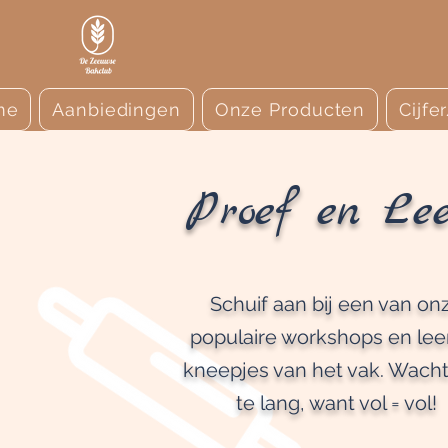
me
Aanbiedingen
Onze Producten
Cijfe
Proef en Lee
Schuif aan bij een van on
populaire workshops en lee
kneepjes van het vak. Wacht
te lang, want vol = vol!