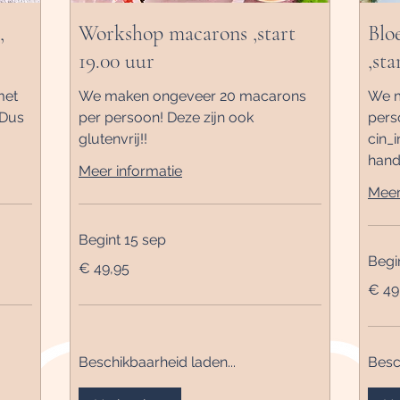
,
Workshop macarons ,start
Blo
19.00 uur
,sta
met
We maken ongeveer 20 macarons
We m
 Dus
per persoon! Deze zijn ook
pers
glutenvrij!!
cin_i
hand
Meer informatie
Meer
Begint 15 sep
Begi
49,95
€ 49,95
euro
49,95
€ 49
euro
Beschikbaarheid laden...
Besc