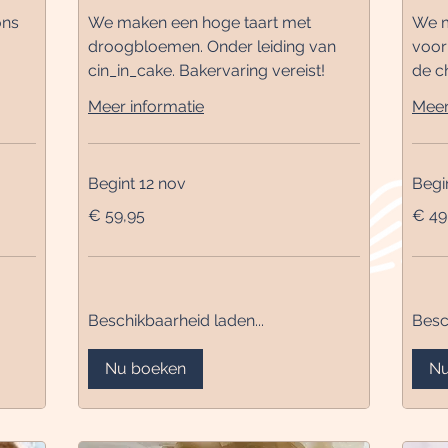
ons
We maken een hoge taart met
We m
droogbloemen. Onder leiding van
voor
cin_in_cake. Bakervaring vereist!
de c
Meer informatie
Meer
Begint 12 nov
Begi
59,95
49,95
€ 59,95
€ 49
euro
euro
Beschikbaarheid laden...
Besc
Nu boeken
Nu