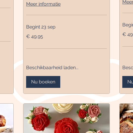
Meer
Meer informatie
Begi
Begint 23 sep
49,95
€ 49
49,95
euro
€ 49,95
euro
Beschikbaarheid laden...
Besc
Nu boeken
Nu