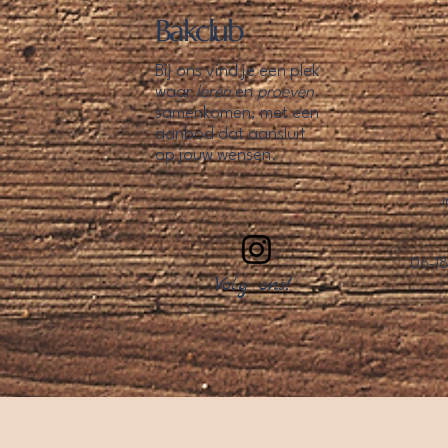
Bakclub
Bij ons vind je een plek
waar
leren
en
proeven
samenkomen, met een
aanbod dat aansluit
op jouw wensen.
06-18
Volg ons!