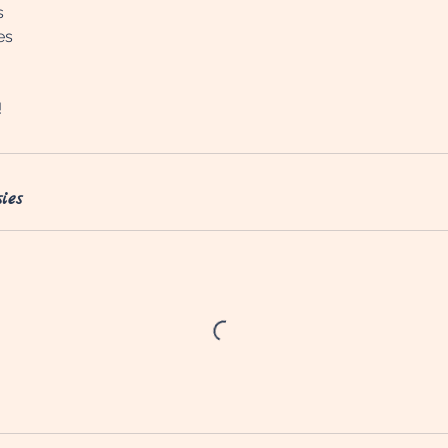
s
es
!
ies