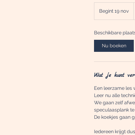
Begint 19 nov
B
e
g
Beschikbare plaat
i
n
Nu boeken
t
1
9
n
Wat je kunt ver
o
v
Een leerzame les w
Leer nu alle tech
We gaan zelf afweg
speculaasplank te
De koekjes gaan 
Iedereen krijgt du