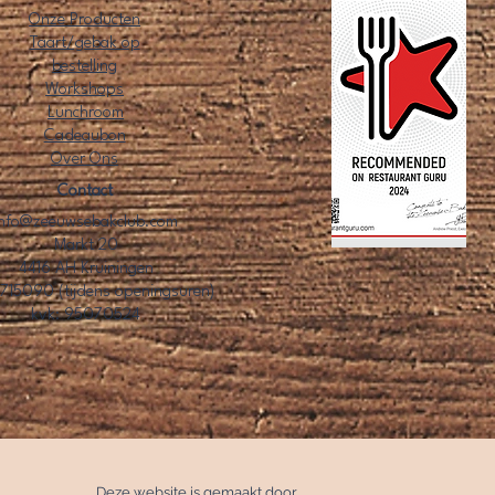
Onze Producten
Taart/gebak op
bestelling
Workshops
Lunchroom
Cadeaubon
Over Ons​
Contact
info@zeeuwsebakclub.com
Markt 20
4416 AH Kruiningen
715090 (tijdens openingsuren)
kvk: 95070524
Deze website is gemaakt door