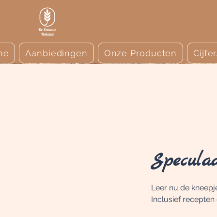
me
Aanbiedingen
Onze Producten
Cijfe
Speculaa
Leer nu de kneepj
Inclusief recepten