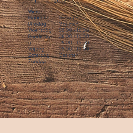
Winkel:
Maandag
Gesloten
Dinsdag
Gesloten
Woensdag
08:00 - 16:00
Donderda
08:00 - 16:00
g
08:00 - 16:00
Vrijdag
08:00 - 16:00
Zaterdag
Gesloten
Zondag