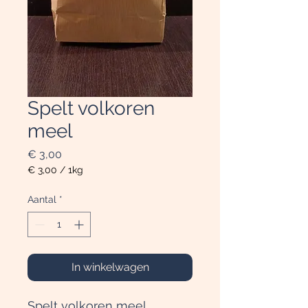
Spelt volkoren
meel
Prijs
€ 3,00
€ 3,00
/
1kg
€ 3,00
per
Aantal
*
1
Kilogram
In winkelwagen
Spelt volkoren meel