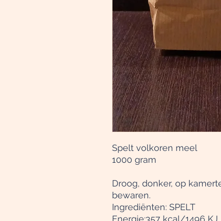
Spelt volkoren meel
1000 gram
Droog, donker, op kamert
bewaren.
Ingrediënten: SPELT
Energie:357 kcal/1496 KJ 