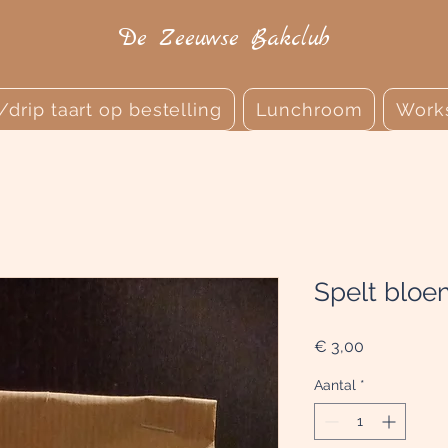
De Zeeuwse Bakclub
r/drip taart op bestelling
Lunchroom
Work
Spelt bloe
Prijs
€ 3,00
Aantal
*