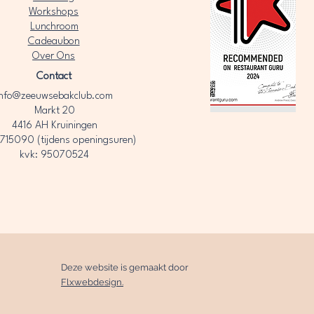
Workshops
Lunchroom
Cadeaubon
Over Ons​
Contact
info@zeeuwsebakclub.com
Markt 20
4416 AH Kruiningen
715090 (tijdens openingsuren)
kvk: 95070524
Deze website is gemaakt door
Flxwebdesign.