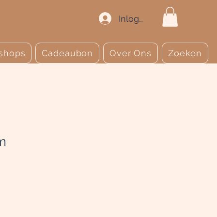
Inloggen
shops
Cadeaubon
Over Ons
Zoeken
m