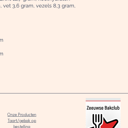
, vet 3,6 gram, vezels 8,3 gram,
om
om
Onze Producten
Taart/gebak op
bestelling