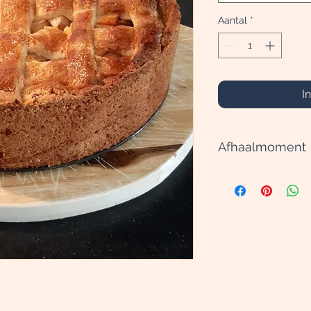
Aantal
*
I
Afhaalmoment
Geef bij het bestel
aan in de aantekenin