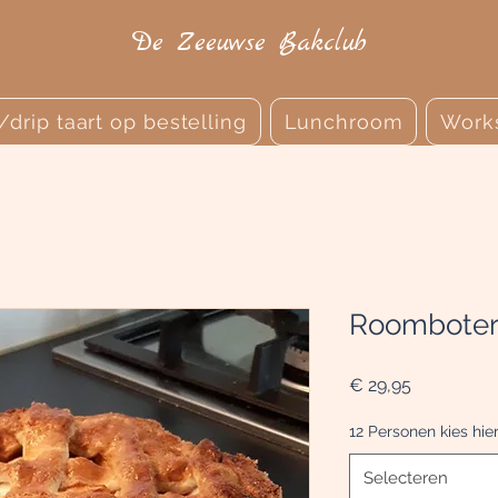
De Zeeuwse Bakclub
r/drip taart op bestelling
Lunchroom
Work
Roomboter 
Prijs
€ 29,95
12 Personen kies hi
Selecteren