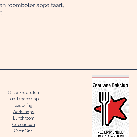
en roomboter appeltaart,
t.
Onze Producten
Taart/gebak op
bestelling
Workshops
Lunchroom
Cadeaubon
Over Ons​