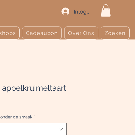
Inloggen
shops
Cadeaubon
Over Ons
Zoeken
appelkruimeltaart
eronder de smaak
*