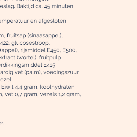
eslag.
Baktijd ca. 45 minuten
emperatuur en afgesloten
 fruitsap (sinaasappel),
422, glucosestroop,
(appel), rijsmiddel E450, E500,
xtract (wortel), fruitpulp
erdikkingsmiddel E415,
ardig vet (palm), voedingszuur
vezel
 Eiwit 4,4 gram, koolhydraten
m, vet 0,7 gram, vezels 1,2 gram,
om