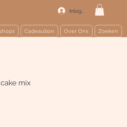
Inloggen
shops
Cadeaubon
Over Ons
Zoeken
 cake mix