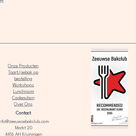
om
Onze Producten
Taart/gebak op
bestelling
Workshops
Lunchroom
Cadeaubon
Over Ons​
Contact
info@zeeuwsebakclub.com
Markt 20
4416 AH Kruiningen