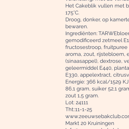
Het Cakeblik vullen met b
175°C.
Droog, donker, op kamert
bewaren.
Ingrediënten: T
ARWEbloem,
gemodificeerd zetmeel E1
fructosestroop, fruitpuree 
aroma, zout, rijstebloem, e
(sinaasappel), dextrose, v
geleermiddel E440, planta
E330, appelextract, citrus
Energie: 366 kcal/1529 KJ
86,1 gram, suiker 52,1 gra
zout 1,5 gram.
Lot: 24111
Tht::11-1-25
www.zeeuwsebakclub.c
Markt 20 Kruiningen