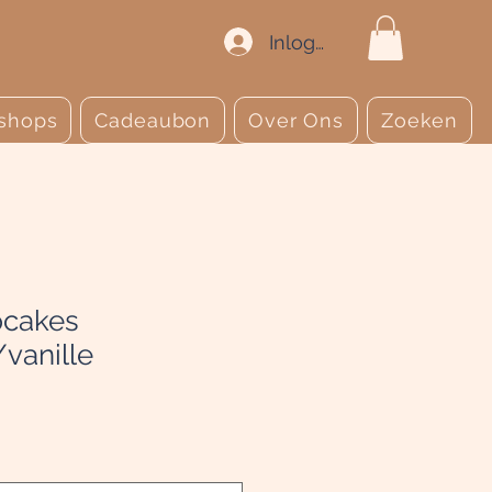
Inloggen
shops
Cadeaubon
Over Ons
Zoeken
pcakes
vanille