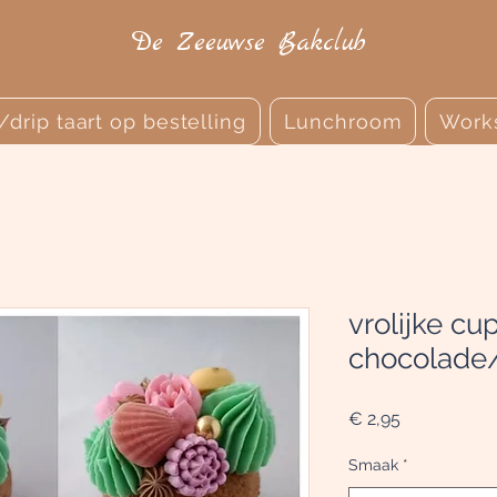
De Zeeuwse Bakclub
r/drip taart op bestelling
Lunchroom
Work
vrolijke cu
chocolade/
Prijs
€ 2,95
Smaak
*