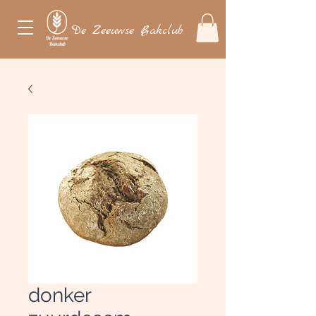
De Zeeuwse Bakclub
donker