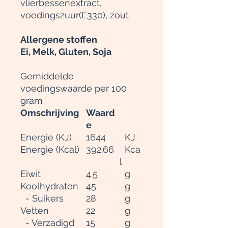
vlierbessenextract,
voedingszuur(E330), zout
Allergene stoffen
Ei, Melk, Gluten, Soja
Gemiddelde
voedingswaarde per 100
gram
Omschrijving
Waard
e
Energie (KJ)
1644
KJ
Energie (Kcal)
392.66
Kca
l
Eiwit
4.5
g
Koolhydraten
45
g
- Suikers
28
g
Vetten
22
g
- Verzadigd
15
g