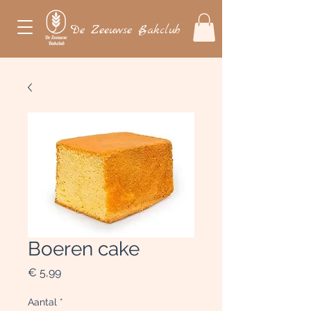
De Zeeuwse Bakclub
Boeren cake
Prijs
€ 5,99
Aantal
*