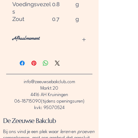
Voedingsvezel
0.8
g
s
Zout
0.7
g
Afhaalmoment
Geef bij het bestellen het gewenste
afhaal moment aan in de
aantekening.
info@zeeuwsebakclub.com
Markt 20
4416 AH Kruiningen
06-18715090
(tijdens openingsuren)
kvk: 95070524
De Zeeuwse Bakclub
Bij ons vind je een plek waar
leren
en
proeven
samenkomen, met een aanbod dat aansluit