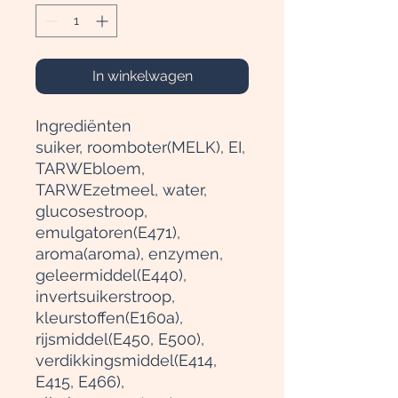
In winkelwagen
Ingrediënten
suiker, roomboter(MELK), EI,
TARWEbloem,
TARWEzetmeel, water,
glucosestroop,
emulgatoren(E471),
aroma(aroma), enzymen,
geleermiddel(E440),
invertsuikerstroop,
kleurstoffen(E160a),
rijsmiddel(E450, E500),
verdikkingsmiddel(E414,
E415, E466),