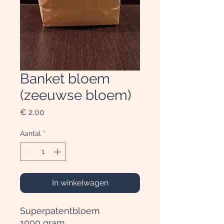
Banket bloem
(zeeuwse bloem)
Prijs
€ 2,00
Aantal
*
In winkelwagen
Superpatentbloem
1000 gram